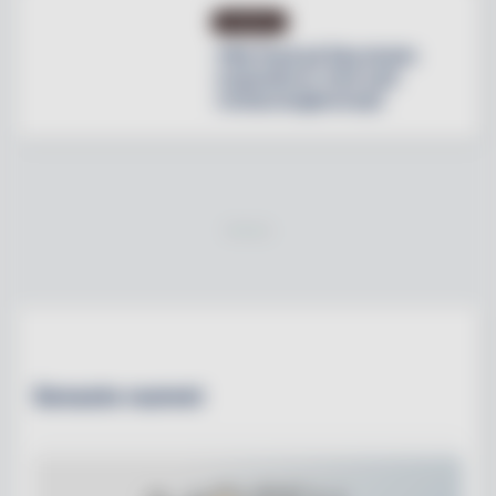
NYHETER
Villa Pauli på Djursholm
expanderar med nytt
restaurangkoncept
Senaste numret