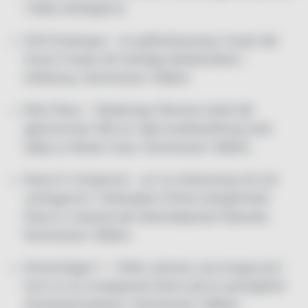
i båda tävlingarna.
Grill Grotesque – en grillrestaurang i huset där
Oscar II hade sitt hemliga kärleksnäste i
Göteborg. Nominerad i ID&AA.
Elite Plaza – Göteborgs främsta hotell där
gästrummen fått en rejäl ansiktslyftning med
hjälp av Moder Svea. Nominerad i ID&AA.
Klaus K Livingroom – en ny restaurang och ett
vardagsrum i Helsingfors första designhotell
Klaus K, baserat på nationaleposet Kalevala.
Nominerad i ID&AA.
Strandvägen 1 – Pelle Lydmars nya krogsuccé i
form av en avslappnad bistro på en prestigefull
Stockholmsadress. Nominerad i ID&AA.