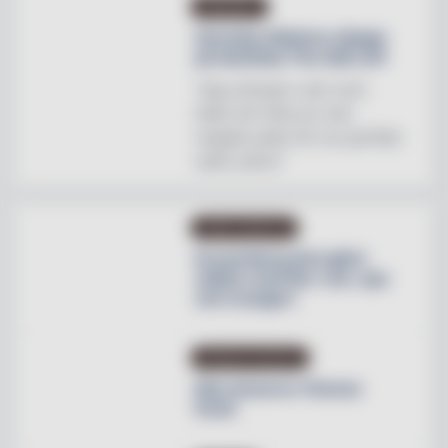
INREDNING
Svenska Hästens sängar
på skottska The Sail Loft
"Jag utmanar vem som
helst att hitta en mer
magisk plats för en perfekt
natts sömn"
OMBYGGNATION
Krusenberg Herrgård
utökar med fler rum, spa
och orangeri
PRODUKTNYHETER
Max lanserar Cheese
Dunk