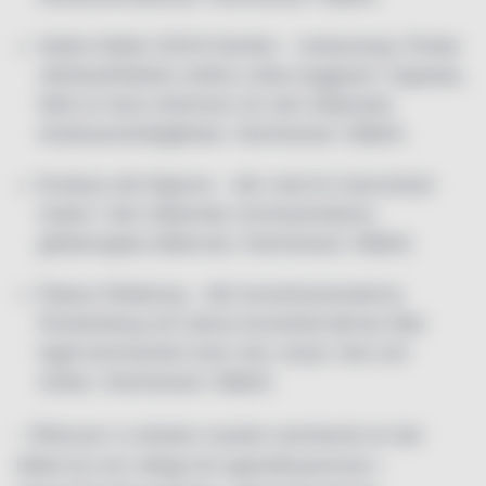
Aaltos Italian Grill & Garden – restaurang i finske
världsarkitekten Aaltos unika byggnad i Uppsala,
fylld av hans drömmar om den italienska
renässansträdgården. Nominerad i ID&AA.
Enoteca del Signore – där vinet är överordnat
maten i den italienske vinmissionärens
göteborgska källarvalv. Nominerad i ID&AA.
Palace Göteborg – där konstmecenaterna
Fürstenberg och deras konstnärsvänner åter
tagit kommandot över mat, dryck, fest och
möten. Nominerad i ID&AA.
– Eftersom vi arbetar mycket utomlands är det
både kul och viktigt att uppmärksammas i