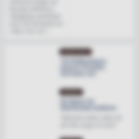
Initiativet bygger på
Brooklyn Brewerys
mångåriga samarbete
med The Stonewall Inn
i New York och ...
PRODUKTNYHET
The Rolling Stones
lanserar Crossfire
Hurricane rum
INREDNING
Ny tapeter för
blomstrande hotellrum
"Mönstren sätter stilen på
allt från stugor till slott"