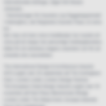
internationella tävlingar, säger Erik Nissen
Johansen.
– Nomineringen för Scandics nya flaggskeppshotell
i Helsingfors, det färgstarka Scandic Paasi, är extra
kul.
Det visar att även stora hotellkedjor har mycket att
vinna på att skapa mer personliga hotellupplevelser,
både för att attrahera dagens resenärer och för att
utveckla sina varumärken.
The International Design & Architecture Awards
2013 avgörs den 20 september på The Hurlingham
Club i London under London Design Festival.
The European Hotel Design Awards avgörs den 19
november på Park Plaza Westminster Bridge
London under The Sleep Event, Europas ledande