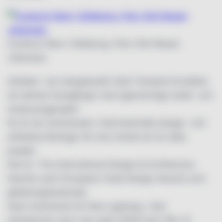
Cuckoo’s Nest i Göteborg. Foto: Erik Nissen
Johansen.
Arkitekt- och designbyrån Stylt Trampoli fortsätter
att skörda framgångar med egensinniga hotell- och
restaurangprojekt.
Nu är de nominerade i internationella design- och
arkitekturtävlingar för inte mindre än tio olika
projekt.
Det är i The International Design & Architecture
Awards samt European Hotel Design Awards som
göteborgsbaserade
Stylt nominerats för flera uppdrag. I den
sistnämnda vann man guld 2008 med Villa JC