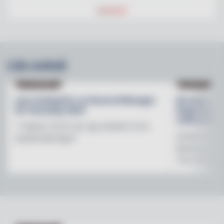
Läs också
NY PÅ JOBBET
NYHETER
Lisa Lindwall är ny General Manager
Brooklyn B
för Hesselby Slott
Regnbågsfo
mötesplats
"I nästan 30 år har jag arbetat inom
Initiativet 
besöksnäringen"
Brewerys m
The Stonewal