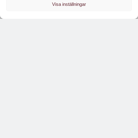
Läs digitalt!
Visa inställningar
Hotell & Restaurangs nyhetsbrev
Få relevanta branschnyheter
varje vecka