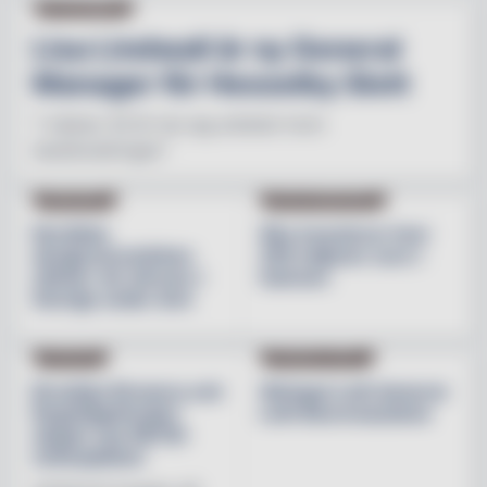
NY PÅ JOBBET
Lisa Lindwall är ny General
Manager för Hesselby Slott
"I nästan 30 år har jag arbetat inom
besöksnäringen"
INREDNING
BESÖKSNÄRINGEN
Nordiska
Åbo investerar över
designvarumärken
200 miljoner euro i
stärker sin närvaro i
hamnen
Sverige under året
NYHETER
PRODUKTNYHET
Brooklyn Brewery och
Weingut Leth lanserar
Regnbågsfonden
Leth Beerenauslese
skapar nya HBTQI-
mötesplatser