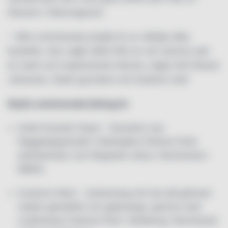
Stevens i Stenungsund.
– Våra nominerade projekt är av väldigt olika
karaktär, men utgår alltid från en och samma sak:
en stark och inspirerande historia, säger Erik Nissen
Johansen, Stylts grundare och kreative chef.
Stylts nominerade bidrag är:
Hotel Scandic Paasi – Scandics nya
flaggskeppshotell i Helsingfors förenar finsk
arbetarkultur och färgstark cirkus. Nominerad i
ID&AA.
Cuckoo’s Nest – restaurang och bar på gränsen
mellan genialitet och galenskap, granne med
Lindholmen Science Park i Göteborg. Nominerad