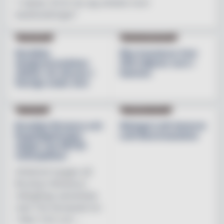
"I nästan 30 år har jag arbetat inom
besöksnäringen"
INREDNING
BESÖKSNÄRINGEN
Nordiska
Åbo investerar över
designvarumärken
200 miljoner euro i
stärker sin närvaro i
hamnen
Sverige under året
NYHETER
PRODUKTNYHET
Brooklyn Brewery och
Weingut Leth lanserar
Regnbågsfonden
Leth Beerenauslese
skapar nya HBTQI-
mötesplatser
Initiativet bygger på
Brooklyn Brewerys
mångåriga samarbete
med The Stonewall Inn
i New York och ...