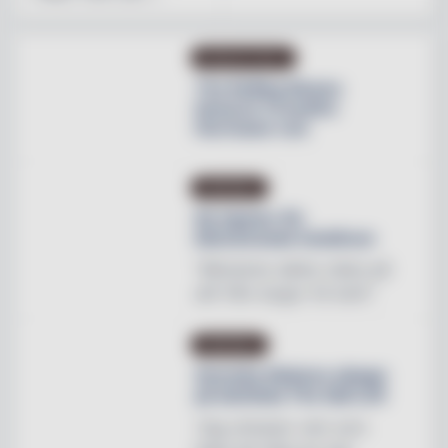
PRODUKTNYHET
The Rolling Stones
lanserar Crossfire
Hurricane rum
INREDNING
Ny tapeter för
blomstrande hotellrum
"Mönstren sätter stilen på
allt från stugor till slott"
INREDNING
Svenska Hästens sängar
på skottska The Sail Loft
"Jag utmanar vem som