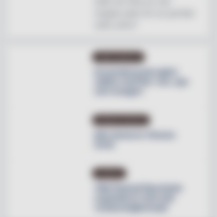
helst att hitta en mer
magisk plats för en perfekt
natts sömn"
OMBYGGNATION
Krusenberg Herrgård
utökar med fler rum, spa
och orangeri
PRODUKTNYHETER
Max lanserar Cheese
Dunk
NYHETER
Villa Pauli på Djursholm
expanderar med nytt
restaurangkoncept