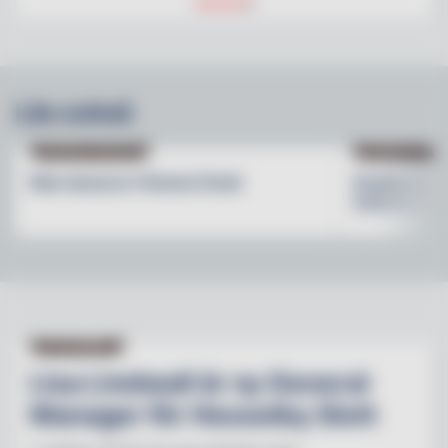
Läs också
PRODUKTNYHETER
PRODUKTNYHET
Max lanserar Cheese Dunk
Grythyttan S
med en ny b
NY PÅ JOBBET
Lisa Lindwall är ny General
Manager för Hesselby Slott