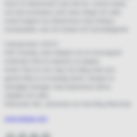
Storm är tillsammans med rökt lax. Laxens mjuka
och lena konsistens samt dess rökiga och salta
smak fungerar bra tillsammans med whiskyn
havskaraktär, utan att smaken blir överväldigande.
Volymprocent: 45,8 %
Doft: Kryddig, mjuk rökighet och en honungssöt
maltsmak med en explosion av peppar.
Smak: Först en söt, mjuk och fyllig smak som
genast följs av en kryddig värme. Smaken är
behagligt utdragen med balanserad sötma,
rökighet och sälta.
Eftersmak: Ren, värmande och med lång eftersmak
www.diageo.com