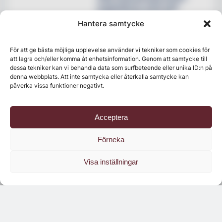
expanderar med nytt
restaurangkoncept
Hantera samtycke
För att ge bästa möjliga upplevelse använder vi tekniker som cookies för
att lagra och/eller komma åt enhetsinformation. Genom att samtycke till
dessa tekniker kan vi behandla data som surfbeteende eller unika ID:n på
denna webbplats. Att inte samtycka eller återkalla samtycke kan
påverka vissa funktioner negativt.
Acceptera
Förneka
Senaste numret
Visa inställningar