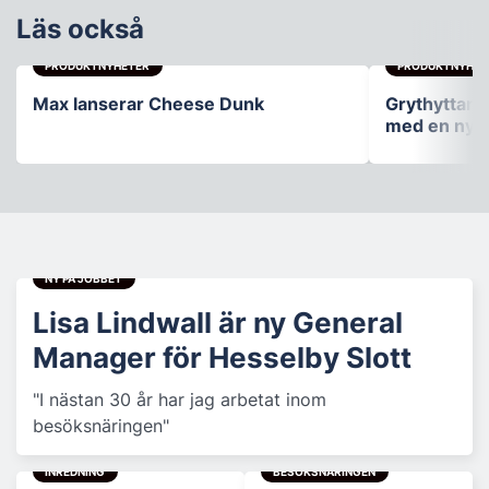
Läs också
PRODUKTNYHETER
PRODUKTNYHET
Max lanserar Cheese Dunk
Grythyttan S
med en ny b
NY PÅ JOBBET
Lisa Lindwall är ny General
Manager för Hesselby Slott
"I nästan 30 år har jag arbetat inom
besöksnäringen"
INREDNING
BESÖKSNÄRINGEN