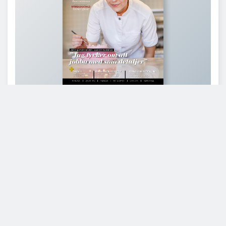
Läs branschens
största oberoende magasin
Läs digitalt!