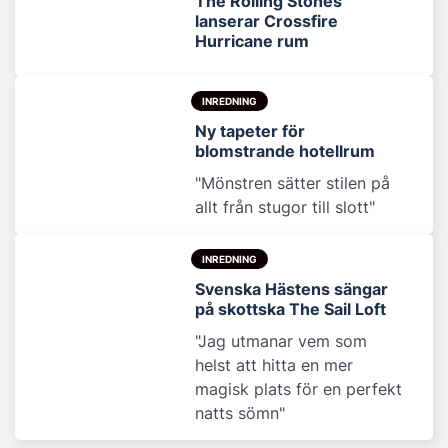
The Rolling Stones
lanserar Crossfire
Hurricane rum
INREDNING
Ny tapeter för
blomstrande hotellrum
"Mönstren sätter stilen på
allt från stugor till slott"
INREDNING
Svenska Hästens sängar
på skottska The Sail Loft
"Jag utmanar vem som
helst att hitta en mer
magisk plats för en perfekt
natts sömn"