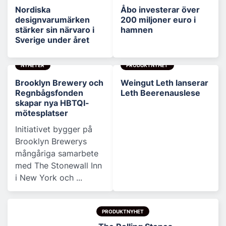
Nordiska
Åbo investerar över
designvarumärken
200 miljoner euro i
stärker sin närvaro i
hamnen
Sverige under året
NYHETER
PRODUKTNYHET
Brooklyn Brewery och
Weingut Leth lanserar
Regnbågsfonden
Leth Beerenauslese
skapar nya HBTQI-
mötesplatser
Initiativet bygger på
Brooklyn Brewerys
mångåriga samarbete
med The Stonewall Inn
i New York och ...
PRODUKTNYHET