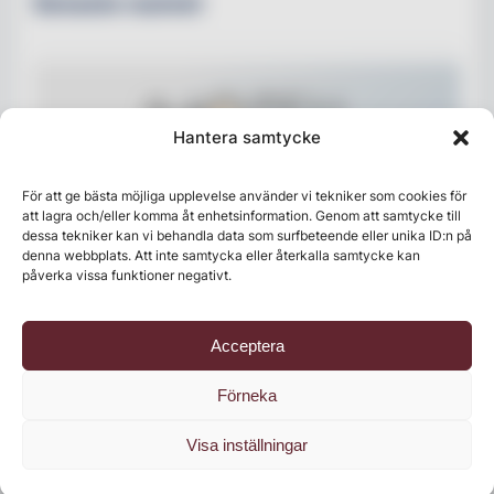
Senaste numret
Hantera samtycke
För att ge bästa möjliga upplevelse använder vi tekniker som cookies för
att lagra och/eller komma åt enhetsinformation. Genom att samtycke till
dessa tekniker kan vi behandla data som surfbeteende eller unika ID:n på
denna webbplats. Att inte samtycka eller återkalla samtycke kan
påverka vissa funktioner negativt.
Acceptera
Förneka
Visa inställningar