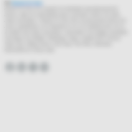
Om
Brands For Fans
Brands For Fans är en importör och distributör specialiserad på att
lansera, sälja och marknadsföra dryck med band, artister och andra
starka varumärken. I Brands For Fans finns ett passionerat intresse för
musik, populärkultur, stor erfarenhet av vin- och spritbranschen och av
att arbeta med starka varumärken. Varumärken som bolaget samarbetar
med idag är Iron Maiden, Motörhead, Slayer, Sweden Rock Festival,
Status Quo, Rolling Stones, Pink Floyd, The Police, Mastodon,
Hammerfall och Tomas Ledin
.