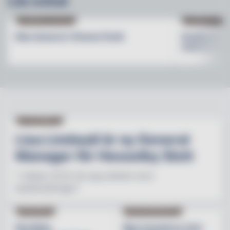
Läs också
PRODUKTNYHETER
PRODUKTNYHET
Max lanserar Cheese Dunk
Grythyttan S
med en ny b
NY PÅ JOBBET
Lisa Lindwall är ny General
Manager för Hesselby Slott
"I nästan 30 år har jag arbetat inom
besöksnäringen"
INREDNING
BESÖKSNÄRINGEN
Nordiska
Åbo investerar över