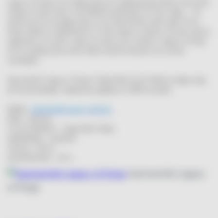
Legacy of Kings är en härligt rökig och välbalanserad whisky med unika
inslag av sherry finish. Sari Wilholm på Brands For Fans säger: – Få
artister har ett så tydligt uttryck som HammerFall, deras egen stil av
Heavy Metal är världsberömd. Vi ville skapa en whisky som ger samma
upplevelse av mystik, magi och styrka som musiken. Legacy of Kings
är ett ovanligt lyckat möte mellan skotskt hantverk och svensk
musikalitet.
HammerFall ”Legacy of Kings” Single Malt Scotch Whisky släpps idag
på Systembolaget i begränsad upplaga om 5000 exemplar.
NAMN:
Hammerfall Legacy of Kings
PRIS: 559 sek
TYP AV WHISKY: Single Malt, Rökig
URSPRUNG: Skottland
VOLYM: 700 ml
ALKOHOLHALT: 46 %
Hammerfall Legacy
of Kings