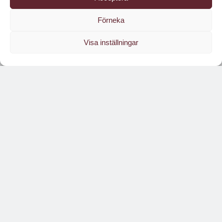
Förneka
Visa inställningar
Läs branschens
största oberoende magasin
Läs digitalt!