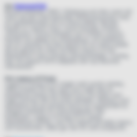
Om
HammerFall
Bandet bildades 1993 i Göteborg och blev snart ett
namn på den internationella hårdrocksscenen med
sin karaktäristiska stil av Heavy Metal. Bandet
består av Joacim Cans, Oscar Dronjak, Anders
Johansson, Pontus Norgren och Fredrik Larsson,
bandet har släppt nio studioalbum, ett livealbum
och en samling. De blev kända för en större publik
då de gjorde en video till låten Hearts of Fire
tillsammans med svenska damlandslaget i Curling.
Den 29 augusti 2014 släpptes det nya albumet
(r)Evolution.
Om Legacy of Kings
Legacy of Kings är en single-malt scotch whisky,
vilket innebär att den sprit som ingår dels är
destillerad enkom på mältat korn och faten som
ingår kommer från ett enda destilleri. Whiskyn som
destilleras på de skotska öarna har traditionellt en
rökigare karaktär än motsvarigheten från
fastlandet. Legacy of Kings är en typisk
ödestillerad whisky, men har lagrats på både sherry
och bourbonfat, vilket ger den en unik smakprofil.