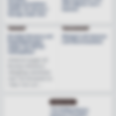
designvarumärken
200 miljoner euro i
stärker sin närvaro i
hamnen
Sverige under året
NYHETER
PRODUKTNYHET
Brooklyn Brewery och
Weingut Leth lanserar
Regnbågsfonden
Leth Beerenauslese
skapar nya HBTQI-
mötesplatser
Initiativet bygger på
Brooklyn Brewerys
mångåriga samarbete
med The Stonewall Inn
i New York och ...
PRODUKTNYHET
The Rolling Stones
lanserar Crossfire