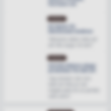
Hurricane rum
INREDNING
Ny tapeter för
blomstrande hotellrum
"Mönstren sätter stilen på
allt från stugor till slott"
INREDNING
Svenska Hästens sängar
på skottska The Sail Loft
"Jag utmanar vem som
helst att hitta en mer
magisk plats för en perfekt
natts sömn"