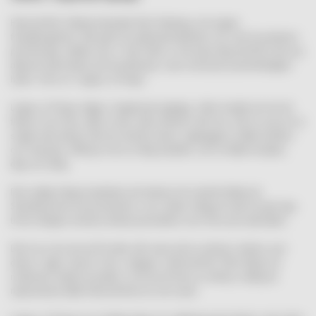
HammerFall, hårdrocksbandet från Göteborg, har toppat
försäljningslistor, fått guld och platinautmärkelser och varit huvudnamn
på festivaler världen över. I höst hittar vi inte bara HammerFall med nya
albumet (r)Evolution på skivdiskarna, utan också på Systembolagets
hyllor i form av ”Legacy of Kings”.
Legacy of Kings släpps i begränsad upplaga, vilket innebär att när de
flaskor som finns sålts är den unika whiskyn helt slut. Det rör sig om en
single-malt whisky från de skotska öarna, uppbyggd av både bourbon
och sherryfat. Whiskyn har en rökig karaktär, som är både komplex,
djup och fyllig.
Den tydligt rökiga karaktären på whiskyn lär särskilt tilltala de
Skandinaviska konsumenterna, som sedan många år haft ett gott öga
till de rökigare skotska whiskyvarumärken som finns på marknaden.
Det är en stor ära att få sätta vårt namn på en exklusiv whisky som
denna, säger Joacim Cans, sångare i HammerFall. Efter långt och
mödosamt arbete lyckades vi till slut få fram en whisky värdig att
representera både HammerFall och vår musik.