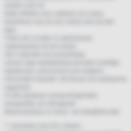
orsakar covid-19
Dödar effektivt virus, bakterier och svamp
Desinficerar hud och ytor Irriterar inte hud eller
ögon
Torkar inte ut huden, är oparfymerad,
vattenbaserad och pH-neutral
100 % alkoholfri och ej brandfarlig
Lämnar ingen kladdig känsla på huden Innehåller
hypoklorsyra, samma ämne som kroppens
immunceller använder i sitt försvar mot smittsamma
organismer
Fri från parabener, konserveringsmedel,
nanopartiklar och mikroplaster
Rekommenderas av Astma- och Allergiförbundet
* I samarbete med SVA, Statens