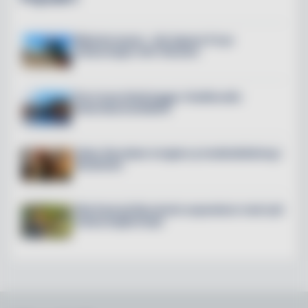
Mälarterrassen – här öppnar 6 nya
restauranger mitt i Slussen
The Crane Hotel byggs i Hudiksvalls
historiska kranfabrik
Petter Stordalen invigde ny hotellutbildning i
Stockholm
Villa Pauli på Djursholm expanderar med nytt
restaurangkoncept