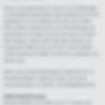
Sedan coronapandemins utbrott har försäljningen
av desinfektionsprodukter ökat radikalt och allt fler
upptäcker hur stor skillnad det kan vara mellan
olika artiklar. Kundens krav och förväntningar på
produkterna har ökat: de ska inte torka ut huden
eller kladda, varken lukta sprit eller parfym och
fungera för både vuxna och barn. De ka såklart
också skydda mot både coronavirus, bakterier och
andra virus.
Därför har svenska Bactiguards tagit fram en ny
handdesinfektion Hydrocyn aqua, som även
rekommenderas av Astma- och Allergiförbundet.
Fakta Hydrocyn aqua
Bevisat effektiv mot SARS-CoV-2*, viruset som