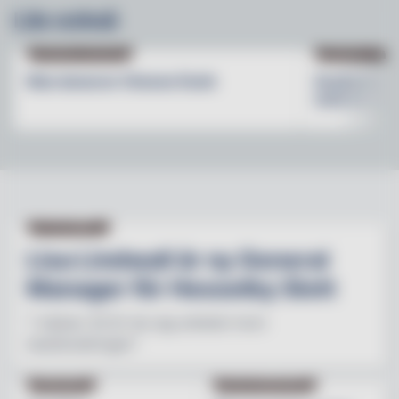
Läs också
PRODUKTNYHETER
PRODUKTNYHET
Max lanserar Cheese Dunk
Grythyttan S
med en ny b
NY PÅ JOBBET
Lisa Lindwall är ny General
Manager för Hesselby Slott
"I nästan 30 år har jag arbetat inom
besöksnäringen"
INREDNING
BESÖKSNÄRINGEN