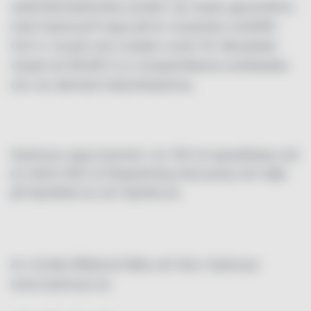
veterinärmedicinska anstalt, har tester genomförts
med Hydrocyn® aqua på en viruskultur avSARS-
CoV-2, viruset som orsakar covid-19. Resultatet
visade att 99,98 % av viruspartiklarna avdödades
och var därmed intesmittsamma.
Hydrocyn aqua kommer i en 100 ml sprayflaska och
en större 500 ml förpackning med pump och säljs
på Apoteket.se och Apotea.se.
Av: Annika Rådlund Källa och foto: Hydrocyn
www.hydrocyn.se