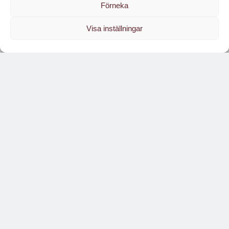
Förneka
Visa inställningar
Läs branschens
största oberoende magasin
Läs digitalt!