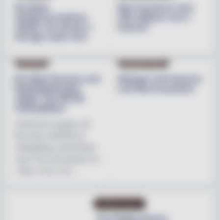
Nordiska
Åbo investerar över
designvarumärken
200 miljoner euro i
stärker sin närvaro i
hamnen
Sverige under året
NYHETER
PRODUKTNYHET
Brooklyn Brewery och
Weingut Leth lanserar
Regnbågsfonden
Leth Beerenauslese
skapar nya HBTQI-
mötesplatser
Initiativet bygger på
Brooklyn Brewerys
mångåriga samarbete
med The Stonewall Inn
i New York och ...
PRODUKTNYHET
The Rolling Stones