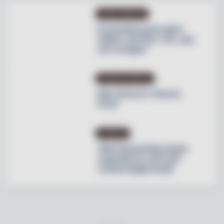
OMBYGGNATION
Krusenberg Herrgård
utökar med fler rum, spa
och orangeri
PRODUKTNYHETER
Max lanserar Cheese
Dunk
NYHETER
Villa Pauli på Djursholm
expanderar med nytt
restaurangkoncept