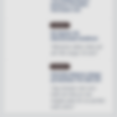
lanserar Crossfire
Hurricane rum
INREDNING
Ny tapeter för
blomstrande hotellrum
"Mönstren sätter stilen på
allt från stugor till slott"
INREDNING
Svenska Hästens sängar
på skottska The Sail Loft
"Jag utmanar vem som
helst att hitta en mer
magisk plats för en perfekt
natts sömn"