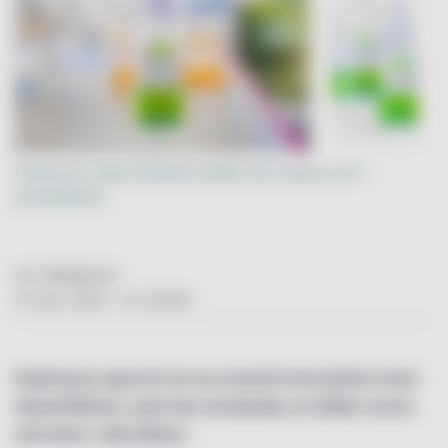
Hydrocyn aqua lanseras både som spray och i
pumpflaska.
Av: Redaktion
4. mar. 2021 - kl. 00:00
Hydrocyn aqua är en ny svensk innovation inom
desinfektion, som kan användas av både vuxna
och barn i alla åldrar.