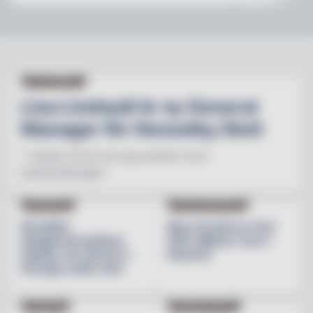
NY PÅ JOBBET
Lisa Lindwall är ny General
Manager för Hesselby Slott
"I nästan 30 år har jag arbetat inom
besöksnäringen"
INREDNING
BESÖKSNÄRINGEN
Nordiska
Åbo investerar över
designvarumärken
200 miljoner euro i
stärker sin närvaro i
hamnen
Sverige under året
NYHETER
PRODUKTNYHET