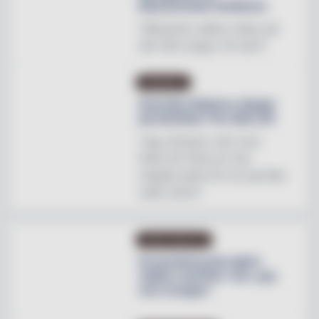
blomstrande hotellrum
"Mönstren sätter stilen på
allt från stugor till slott"
INREDNING
Svenska Hästens sängar
på skottska The Sail Loft
"Jag utmanar vem som
helst att hitta en mer
magisk plats för en perfekt
natts sömn"
OMBYGGNATION
Krusenberg Herrgård
utökar med fler rum, spa
och orangeri