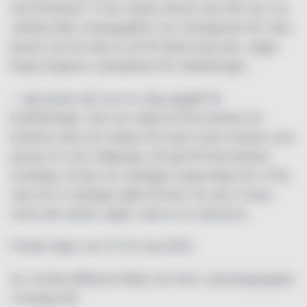
inte förvånad. Vi har starka elever som får öva i en
verklig miljö, kvaluppgiften var vardagsmat för våra
elever och de njöt av att få sätta ihop den, säger
Kajsa Englund, yrkeslärare för utbildningen.
– Jag tycker det var en rolig uppgift till
kvaltävlingen. Det var roligt att få använda sin
kreativa sida och skapa ett event samt menyer som
passar en viss målgrupp. Att gå till final kändes
overkligt, så det var verkligen superroligt när vi fick
veta att vi verkligen gått till final. Nu ska vi bara
vinna allt också, säger Julia en av eleverna.
Finalen äger rum 21-22 maj 2022.
Av: Annika Rådlund Källa och foto: Lärandegruppen
i Sverige AB