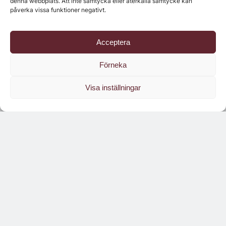
denna webbplats. Att inte samtycka eller återkalla samtycke kan
Senaste numret
påverka vissa funktioner negativt.
Acceptera
Förneka
Visa inställningar