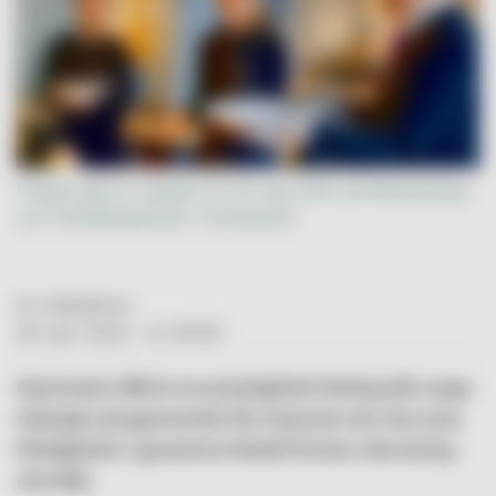
Finalen går av stapeln 21-22 maj 2022 på Restaurang-
och Hotellhögskolan i Grythyttan.
Av: Redaktion
28. apr. 2022 - kl. 00:00
Gymnasie-SM är en prestigefull tävling där unga
talanger på gymnasiet får chansen att visa sina
färdigheter i grenarna Hotell/Turism, Servering
och Kök.