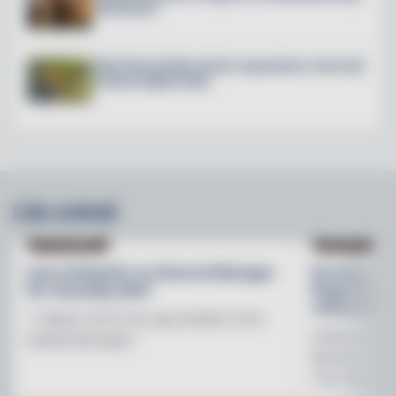
Stockholm
Villa Pauli på Djursholm expanderar med nytt
restaurangkoncept
Läs också
NY PÅ JOBBET
NYHETER
Lisa Lindwall är ny General Manager
Brooklyn B
för Hesselby Slott
Regnbågsfo
mötesplats
"I nästan 30 år har jag arbetat inom
Initiativet 
besöksnäringen"
Brewerys m
The Stonewal