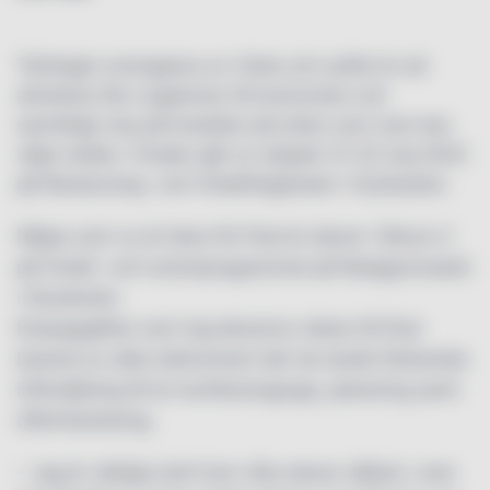
Tävlingen arrangeras av Visita och syftet är att
attrahera fler ungdomar till branschen och
samtidigt visa på bredden på yrken som man kan
välja mellan. Finalen går av stapeln 21-22 maj 2022
på Restaurang- och Hotellhögskolan i Grythyttan.
Några som nu är klara för final är elever i årkurs 2
på Hotell- och turismprogrammet på Realgymnasiet
i Stockholm.
Kvaluppgiften som tog eleverna vidare till final
bestod av olika delmoment där de skulle förbereda
införsäljning till en konferensgrupp, planering samt
offerthantering.
– Jag är väldigt stolt över våra elever såklart, men