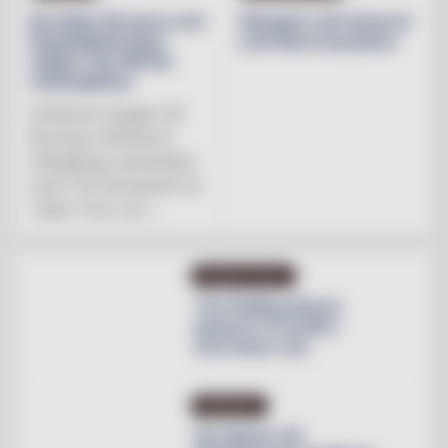
Brooklyn Brewery och
Weingut Leth lanserar
Regnbågsfonden
Leth Beerenauslese
skapar nya HBTQI-
mötesplatser
Initiativet bygger på
Brooklyn Brewerys
mångåriga samarbete
med The Stonewall Inn
i New York och ...
PRODUKTNYHET
The Rolling Stones
lanserar Crossfire
Hurricane rum
INREDNING
Ny tapeter för