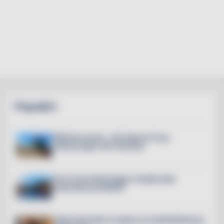
Populärt
Mälarterrassen – här öppnar 6 nya
restauranger mitt i Slussen
The Crane Hotel byggs i Hudiksvalls
historiska kranfabrik
Petter Stordalen invigde ny hotellutbildning i