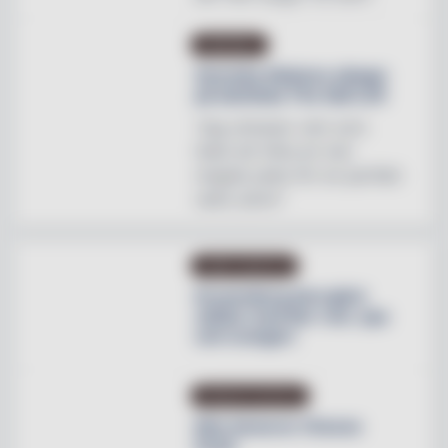
INREDNING
Svenska Hästens sängar
på skottska The Sail Loft
"Jag utmanar vem som
helst att hitta en mer
magisk plats för en perfekt
natts sömn"
OMBYGGNATION
Krusenberg Herrgård
utökar med fler rum, spa
och orangeri
PRODUKTNYHETER
Max lanserar Cheese
Dunk