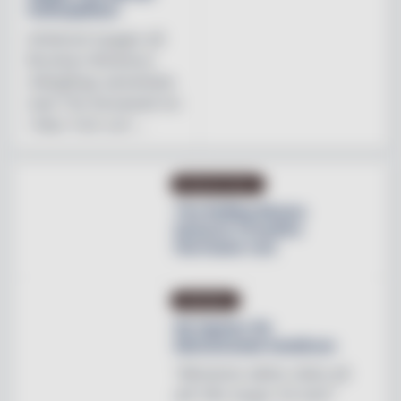
mötesplatser
Initiativet bygger på
Brooklyn Brewerys
mångåriga samarbete
med The Stonewall Inn
i New York och ...
PRODUKTNYHET
The Rolling Stones
lanserar Crossfire
Hurricane rum
INREDNING
Ny tapeter för
blomstrande hotellrum
"Mönstren sätter stilen på
allt från stugor till slott"