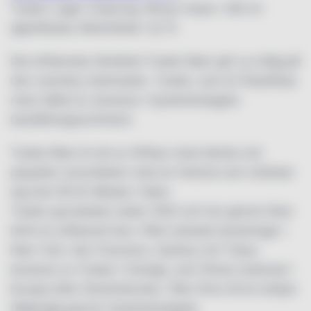
Tusker Lager Ursprung: Kenya Volym: 355 ml
(glasflaska) Alkoholhalt: 4,2 %
Det afrikanska ölmärket Tusker Beer gör nu intåg på
den svenska marknaden. Tusker, som är Östafrikas
mest sålda öl, lanseras i Systembolagets
beställningssortiment.
Tusker Beer är ett av Afrikas mest kända och
populära varumärken med en historia som sträcker
sig över 90 år tillbaka i tiden.
Tusker grundades redan 1922 och har genom åren
blivit en afrikansk ikon. Efter lyckade lanseringar i
New York, San Francisco, Sydney och Tokyo
lanseras nu Tusker i Sverige, som första marknad i
Europa efter Storbritannien. Ölen finns till en början
tillgänglig genom Systembolagets