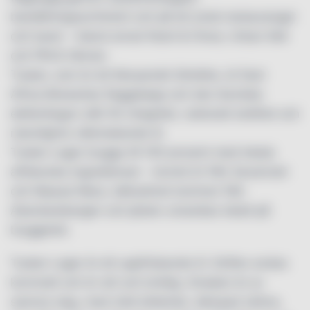
beställningssortiment och på ett antal restauranger
och barer – bland annat Nosh & Chow, Urban Deli
och PM & Vänner.
Tusker, som är ett Kenyanskt ölmärke, är East
Africa Breweries flaggskepp och den ikoniska
elefantlogon står för integritet, nationell stolthet och
naturligtvis välsmakande öl.
Tusker Lager bryggs till 100 procent med lokala
afrikanska ingredienser – kornet är från Savannah
och Maasai Mara, källvattnet kommer från
Aberdarebergen och jästen utvecklas lokalt på
bryggeriet.
Tusker Lager är ett uppfriskande öl. Doften andas
kornmalt och är söt och brödig. Smaken är av
samma slag, med mild bitterhet, dämpad sötma,