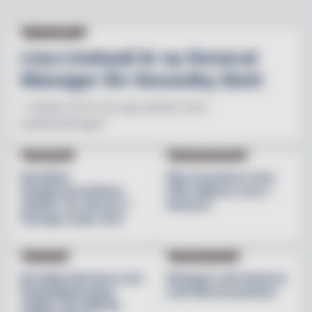
NY PÅ JOBBET
Lisa Lindwall är ny General
Manager för Hesselby Slott
"I nästan 30 år har jag arbetat inom
besöksnäringen"
INREDNING
BESÖKSNÄRINGEN
Nordiska
Åbo investerar över
designvarumärken
200 miljoner euro i
stärker sin närvaro i
hamnen
Sverige under året
NYHETER
PRODUKTNYHET
Brooklyn Brewery och
Weingut Leth lanserar
Regnbågsfonden
Leth Beerenauslese
skapar nya HBTQI-