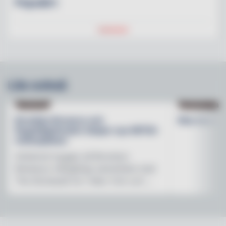
Populärt
Läs också
NYHETER
PRODUKTNYHET
Brooklyn Brewery och
Max lanser
Regnbågsfonden skapar nya HBTQI-
mötesplatser
Initiativet bygger på Brooklyn
Brewerys mångåriga samarbete med
The Stonewall Inn i New York och ...