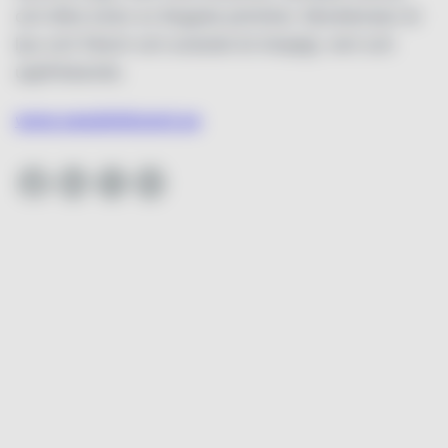
och lätta toner av ångade primörer. Munkänslan är
ljus och fräsch och avslutet är krispigt, rent och
uppfriskande.
www.swedishbrand.se