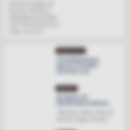
Initiativet bygger på
Brooklyn Brewerys
mångåriga samarbete
med The Stonewall Inn
i New York och ...
PRODUKTNYHET
The Rolling Stones
lanserar Crossfire
Hurricane rum
INREDNING
Ny tapeter för
blomstrande hotellrum
"Mönstren sätter stilen på
allt från stugor till slott"