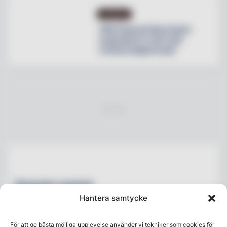
NYHETER
Villa Pauli på Djursholm
expanderar med nytt
restaurangkoncept
Senaste numret
Hantera samtycke
För att ge bästa möjliga upplevelse använder vi tekniker som cookies för