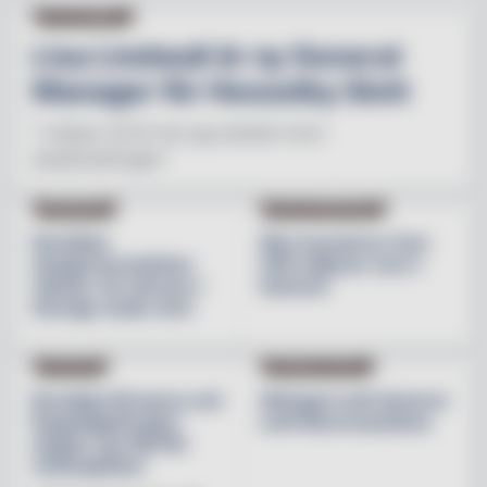
NY PÅ JOBBET
Lisa Lindwall är ny General
Manager för Hesselby Slott
"I nästan 30 år har jag arbetat inom
besöksnäringen"
INREDNING
BESÖKSNÄRINGEN
Nordiska
Åbo investerar över
designvarumärken
200 miljoner euro i
stärker sin närvaro i
hamnen
Sverige under året
NYHETER
PRODUKTNYHET
Brooklyn Brewery och
Weingut Leth lanserar
Regnbågsfonden
Leth Beerenauslese
skapar nya HBTQI-
mötesplatser