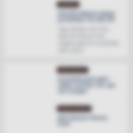
INREDNING
Svenska Hästens sängar
på skottska The Sail Loft
"Jag utmanar vem som
helst att hitta en mer
magisk plats för en perfekt
natts sömn"
OMBYGGNATION
Krusenberg Herrgård
utökar med fler rum, spa
och orangeri
PRODUKTNYHETER
Max lanserar Cheese
Dunk