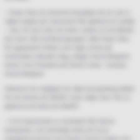
– Green Stay har levererat betydligt mer än vad vi
vågat hoppas på. Gensvaret från gästerna är tydligt
– man vill vara med och bidra. Sedan en tid tillbaka
kan även våra konferensgrupper välja Green Stay.
Ett uppskattat initiativ som ingen annan på
marknaden erbjuder idag, asäger Henrik Berghult,
Senior Vice President på Clarion Hotel. -Svslutar
Henrik Berghult.
Gästerna har möjlighet att välja bonuspoäng istället
för att donera till UNICEF. Dock väljer över 70% av
gästerna att bidra till UNICEF..
– Vi är imponerade av resultatet från denna
kampanjen, och samtidigt stolta att ha en
engagerad partner som Nordic Choice Hotels som