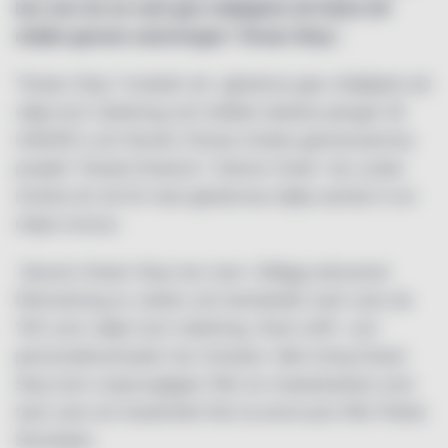
bor mer än en natt ges möjlighet att bidra till
miljön genom satsningen ”Green Stay”.
”Green Stay” innebär att gästerna ges möjlighet att
välja bort städning och istället skänka pengar till
UNICEFs och Nordic Choice Hotels gemensamma
projekt ”Sweet Dreams”. Clarion Hotel har under
mindre än ett år med gästernas hjälp samlat in en
miljon kronor.
Genom Green Stay har man i tillägg reducerat
förbrukning av vatten och kemikalier tack vare de
15% som väljer bort städning. Även drift- och
personalkostnader har
minskat. Idén kring Green
Stay kom ursprungligen från en medarbetare som
tack vare sin kreativitet fick ta emot pris från Petter
Stordalen.