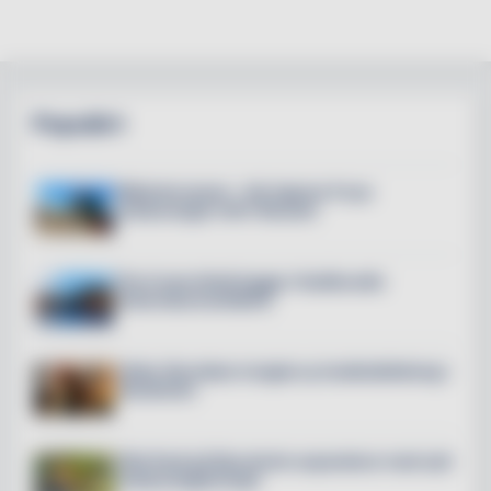
Populärt
Mälarterrassen – här öppnar 6 nya
restauranger mitt i Slussen
The Crane Hotel byggs i Hudiksvalls
historiska kranfabrik
Petter Stordalen invigde ny hotellutbildning i
Stockholm
Villa Pauli på Djursholm expanderar med nytt
restaurangkoncept