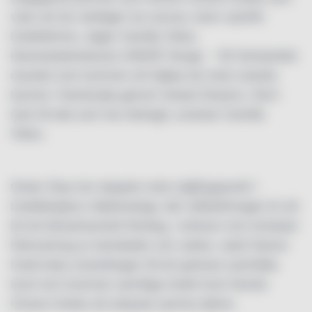
visar att de verkligen tar ansvar, även utanför
hotelldörren, säger Camilla Viken,
Generalsekreterare UNICEF Norge. – Ett fantastiskt
resultat som kommer att hjälpa de mest utsatta
barnen i Kambodja genom Sweet Dreams. Stort
tack till alla som har bidragit, avslutar Camilla
Viken
.
Green Stay har skapats med utgångspunkt i
hotellkedjans miljöstrategi, där målsättningen är att
bli ett klimatneutralt företag. I strävan mot minskad
förbrukning av kemikalier och vatten, skall Clarion
Hotel leda utvecklingen till ett grönare samhälle.
Inom kort kommer samtliga hotell inom Nordic
Choice Hotels att erbjuda samma tjänst.