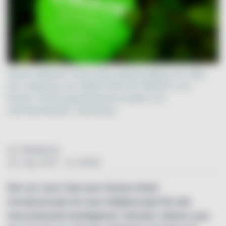
Genom tjänsten Green Stay erbjuds gästen att välja
bort städning och istället bidra till UNICEFs och
Nordic Choice gemensamma projekt mot
människohandel i Kambodja.
Av: Redaktion
22. maj. 2017 - kl. 00:00
Det var i juni i fjol som Clarion Hotel
introducerade ett nytt miljökoncept för alla
övernattande hotellgäster i Norden. Gäster som