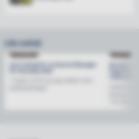
Läs också
NY PÅ JOBBET
NYHETER
Lisa Lindwall är ny General Manager
Brooklyn B
för Hesselby Slott
Regnbågsfo
mötesplats
"I nästan 30 år har jag arbetat inom
Initiativet 
besöksnäringen"
Brewerys m
The Stonewal