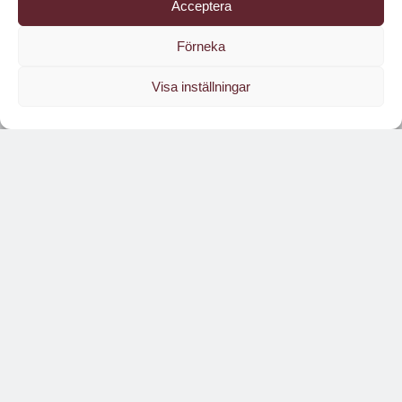
Acceptera
Förneka
Visa inställningar
Läs branschens
största oberoende magasin
Läs digitalt!