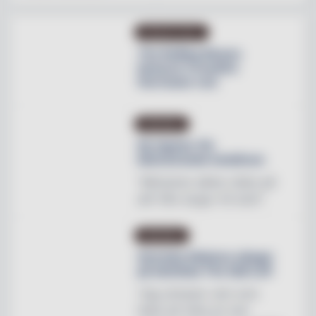
PRODUKTNYHET
The Rolling Stones
lanserar Crossfire
Hurricane rum
INREDNING
Ny tapeter för
blomstrande hotellrum
"Mönstren sätter stilen på
allt från stugor till slott"
INREDNING
Svenska Hästens sängar
på skottska The Sail Loft
"Jag utmanar vem som
helst att hitta en mer