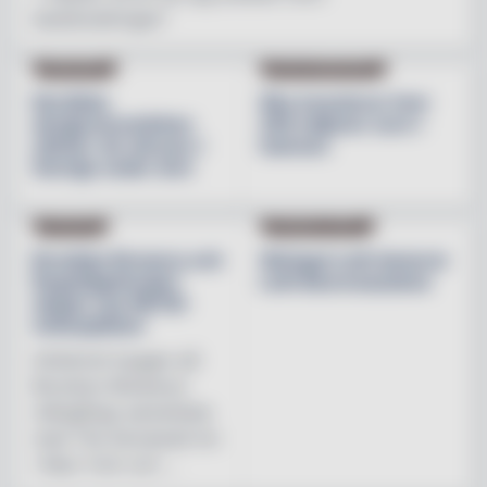
besöksnäringen"
INREDNING
BESÖKSNÄRINGEN
Nordiska
Åbo investerar över
designvarumärken
200 miljoner euro i
stärker sin närvaro i
hamnen
Sverige under året
NYHETER
PRODUKTNYHET
Brooklyn Brewery och
Weingut Leth lanserar
Regnbågsfonden
Leth Beerenauslese
skapar nya HBTQI-
mötesplatser
Initiativet bygger på
Brooklyn Brewerys
mångåriga samarbete
med The Stonewall Inn
i New York och ...